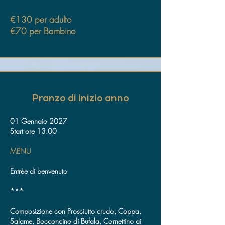
€130 per adulto
€70 per Bambino
Pranzo di inizio anno
01 Gennaio 2027
Start ore 13:00
MENU
Entrèe di benvenuto
***
Composizione con Prosciutto crudo, Coppa,
Salame, Bocconcino di Bufala, Cornettino ai