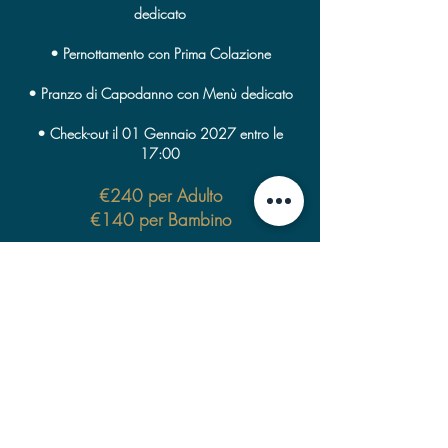
dedicato
• Pernottamento con Prima Colazione
• Pranzo di Capodanno con Menù dedicato
• Check-out il 01 Gennaio 2027 entro le
17:00
€240 per Adulto
€140 per Bambino
Pacchetto Full due notti
Prenota il tuo soggiorno di Capodanno!
Il Pacchetto comprende: