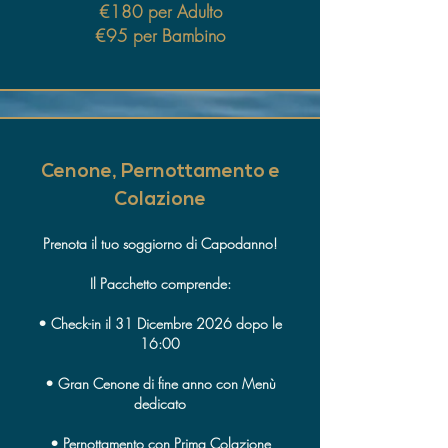
€180 per Adulto
€95 per Bambino
Cenone, Pernottamento e
Colazione
Prenota il tuo soggiorno di Capodanno!
Il Pacchetto comprende:
• Check-in il 31 Dicembre 2026 dopo le
16:00
• Gran Cenone di fine anno con Menù
dedicato
• Pernottamento con Prima Colazione