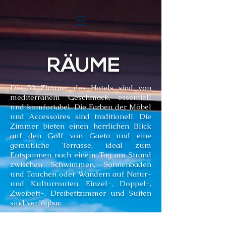
RÄUME
Die 50 Zimmer des Hotels sind von
mediterranem Geschmack, essentiell
und komfortabel. Die Farben der Möbel
und Accessoires sind traditionell. Die
Zimmer bieten einen herrlichen Blick
auf den Golf von Gaeta und eine
gemütliche Terrasse, ideal zum
Entspannen nach einem Tag am Strand
zwischen Schwimmen, Sonnenbaden
und Tauchen oder Wandern auf Natur-
und Kulturrouten. Einzel-, Doppel-,
Zweibett-, Dreibettzimmer und Suiten
sind verfügbar.