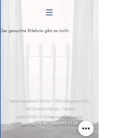
Das gesuchte Erlebnis gibt es nicht.
Hotel Sinuessa Terme - Mondragone (CE)
Via Domitiana km. 14600
CAP 81034 /
info@sinuessahotel.it
366 755 78 83 - 0823 97
11 29