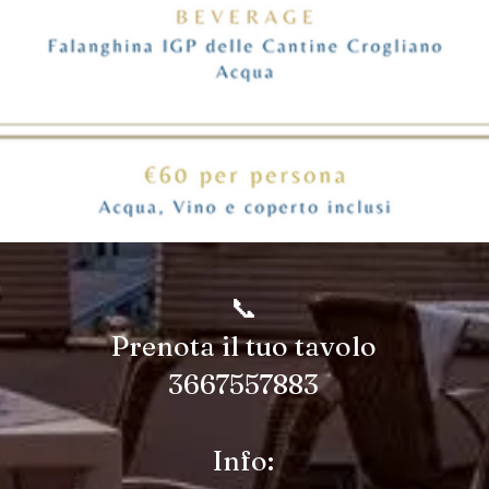
📞
Prenota il tuo tavolo
3667557883
Info: