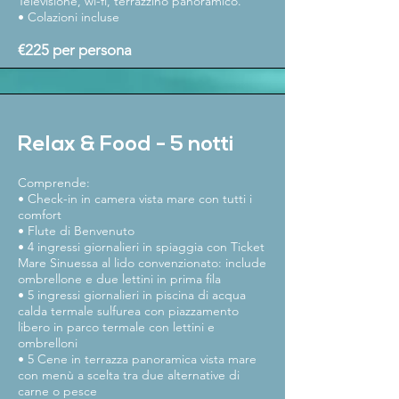
Televisione, wi-fi, terrazzino panoramico.
• Colazioni incluse
€225 per persona
Relax & Food - 5 notti
Comprende:
• Check-in in camera vista mare con tutti i
comfort
• Flute di Benvenuto
• 4 ingressi giornalieri in spiaggia con Ticket
Mare Sinuessa al lido convenzionato: include
ombrellone e due lettini in prima fila
• 5 ingressi giornalieri in piscina di acqua
calda termale sulfurea con piazzamento
libero in parco termale con lettini e
ombrelloni
• 5 Cene in terrazza panoramica vista mare
con menù a scelta tra due alternative di
carne o pesce