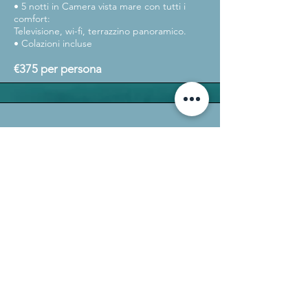
• 5 notti in Camera vista mare con tutti i
comfort:
Televisione, wi-fi, terrazzino panoramico.
• Colazioni incluse
€375 per persona
Relax & Food - 7 notti
Comprende:
• Check-in in camera vista mare con tutti i
comfort
• Flute di Benvenuto
• 6 ingressi giornalieri in spiaggia con Ticket
Mare Sinuessa al lido convenzionato: include
ombrellone e due lettini in prima fila
• 7 ingressi giornalieri in piscina di acqua
calda termale sulfurea con piazzamento
libero in parco termale con lettini e
ombrelloni
• 7 Cene in terrazza panoramica vista mare