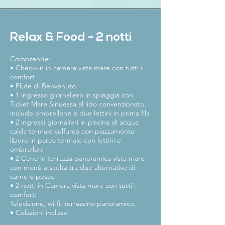
Relax & Food - 2 notti
Comprende:
• Check-in in camera vista mare con tutti i
comfort
• Flute di Benvenuto
• 1 ingresso giornaliero in spiaggia con
Ticket Mare Sinuessa al lido convenzionato:
include ombrellone e due lettini in prima fila
• 2 ingressi giornalieri in piscina di acqua
calda termale sulfurea con piazzamento
libero in parco termale con lettini e
ombrelloni
• 2 Cene in terrazza panoramica vista mare
con menù a scelta tra due alternative di
carne o pesce
• 2 notti in Camera vista mare con tutti i
comfort:
Televisione, wi-fi, terrazzino panoramico.
• Colazioni incluse