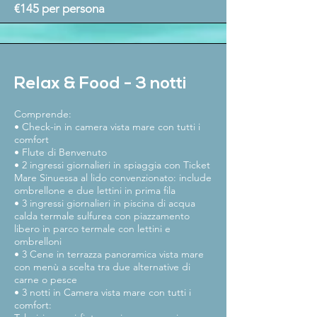
€145 per persona
Relax & Food - 3 notti
Comprende:
• Check-in in camera vista mare con tutti i
comfort
• Flute di Benvenuto
• 2 ingressi giornalieri in spiaggia con Ticket
Mare Sinuessa al lido convenzionato: include
ombrellone e due lettini in prima fila
• 3 ingressi giornalieri in piscina di acqua
calda termale sulfurea con piazzamento
libero in parco termale con lettini e
ombrelloni
• 3 Cene in terrazza panoramica vista mare
con menù a scelta tra due alternative di
carne o pesce
• 3 notti in Camera vista mare con tutti i
comfort: