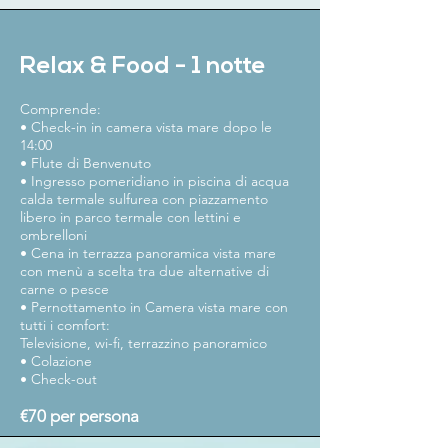
Relax & Food - 1 notte
Comprende:
• Check-in in camera vista mare dopo le
14:00
• Flute di Benvenuto
• Ingresso pomeridiano in piscina di acqua
calda termale sulfurea con piazzamento
libero in parco termale con lettini e
ombrelloni
• Cena in terrazza panoramica vista mare
con menù a scelta tra due alternative di
carne o pesce
• Pernottamento in Camera vista mare con
tutti i comfort:
Televisione, wi-fi, terrazzino panoramico
• Colazione
• Check-out
€70 per persona