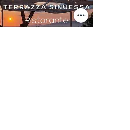
T E R R A Z Z A S I N U E S S A
Ristorante
Prenota un tavolo
WEDDINGS
&
EVENTS
Prendi un appuntamento