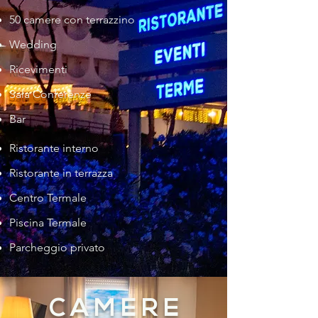
50 camere con terrazzino
Wedding
Ricevimenti
Sala Conferenze
Bar
Ristorante interno
Ristorante in terrazza
Centro Termale
Piscina Termale
Parcheggio privato
C A M E R E