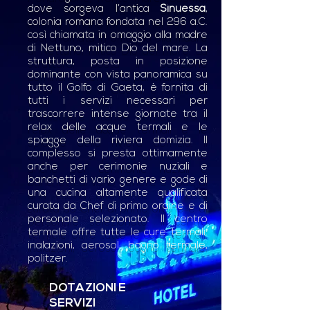
dove sorgeva l’antica
Sinuessa
,
colonia romana fondata nel 296 a.C.
così chiamata in omaggio alla madre
di Nettuno, mitico Dio del mare. La
struttura, posta in posizione
dominante con vista panoramica su
tutto il Golfo di Gaeta, è fornita di
tutti i servizi necessari per
trascorrere intense giornate tra il
relax delle acque termali e le
spiagge della riviera domizia. Il
complesso si presta ottimamente
anche per cerimonie nuziali e
banchetti di vario genere e gode di
una cucina altamente qualificata
curata da Chef di primo ordine e di
personale selezionato. Il centro
termale offre tutte le cure termali:
inalazioni, aerosol, bagno termale,
politzer.
DOTAZIONI E
SERVIZI