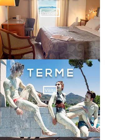
Prenota
T E R M E
Visita