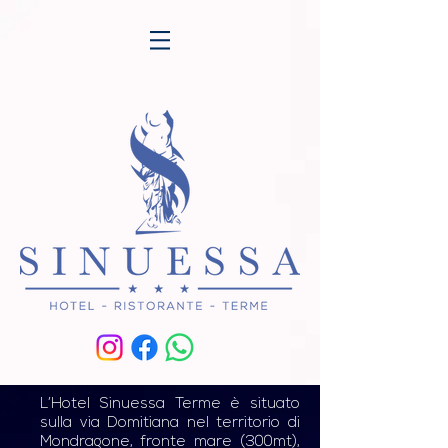
L’Hotel Sinuessa Terme è situato
sulla via Domitiana nel territorio di
Mondragone, fronte mare (300mt),