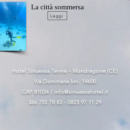
La città sommersa
Leggi
Hotel Sinuessa Terme - Mondragone (CE)
Via Domitiana km. 14600
CAP 81034 /
info@sinuessahotel.it
366 755 78 83 - 0823 97 11 29