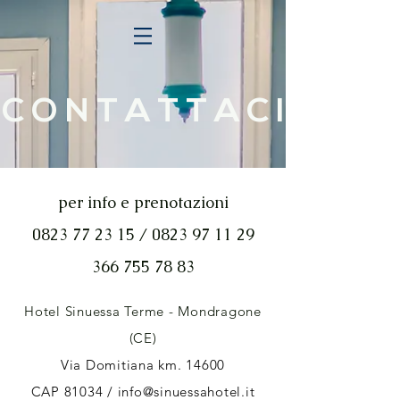
C O N T A T T A C I
per info e prenotazioni
0823 77 23 15 / 0823 97 11 29
366 755 78 83
Hotel Sinuessa Terme - Mondragone
(CE)
Via Domitiana km. 14600
CAP 81034 /
info@sinuessahotel.it