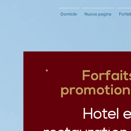
Domicile
Nuova pagina
Forfai
Forfait
promotion
Hôtel e