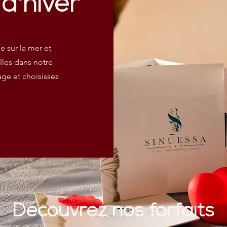
d'hiver
 sur la mer et
lles dans notre
age et choisissez
Découvrez nos forfaits