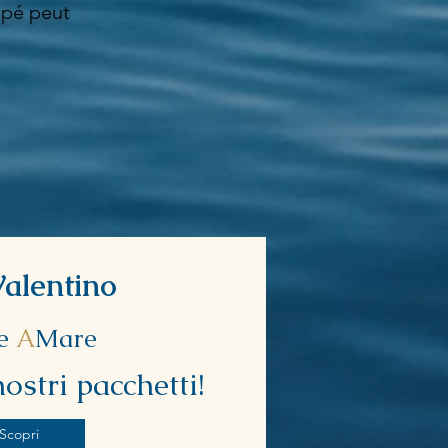
ipé peut
alentino
ce
A
Mare
nostri pacchetti!
Scopri