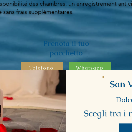
isponibilité des chambres, un enregistrement antic
é sans frais supplémentaires.
Prenota il tuo
pacchetto
Telefono
Whatsapp
San V
Dol
Scegli tra i 