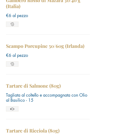
Gambero Rosso di Mazara 30/40 g
(Italia)
€6 al pezzo
Scampo Porcupine 50/60g (Irlanda)
€6 al pezzo
Tartare di Salmone (80g)
Tagliata al coltello e accompagnata con Olio
al Basilico - 15
Tartare di Ricciola (80g)