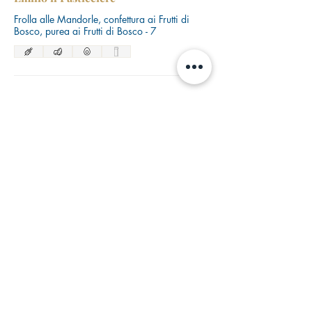
Frolla alle Mandorle, confettura ai Frutti di
Bosco, purea ai Frutti di Bosco - 7
Tiramisù 2.0 di Emilio il Pasticciere
Pan di spagna al cacao, semifreddo al
mascarpone, crema al caffè - 7
Nocciola & Caramello di Emilio il
Pasticciere
Frolla all'Arachide salato, Caramello,
bavarese alla Nocciola, glassa Cioccolato al
Latte - 7